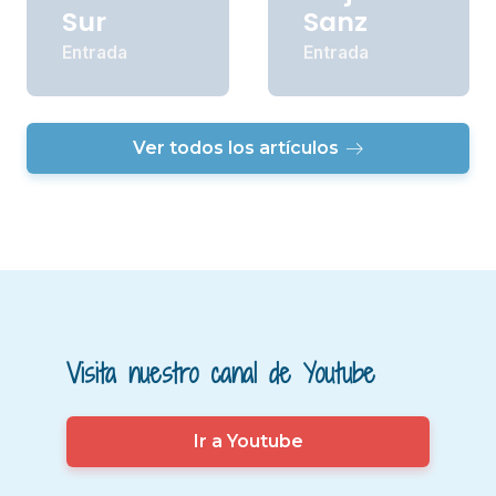
Sur
Sanz
Entrada
Entrada
Ver todos los artículos
Visita nuestro canal de Youtube
Ir a Youtube